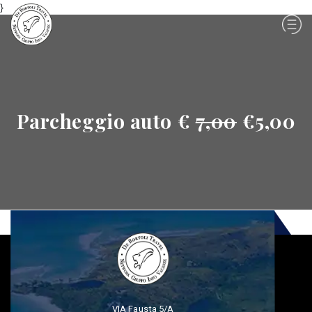
}
Parcheggio auto €
7,00
€5,00
VIA Fausta 5/A