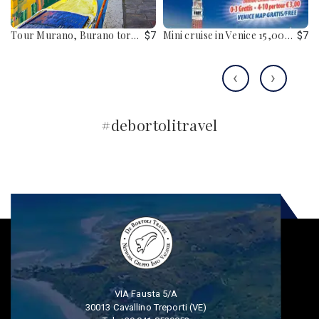
Tour Murano, Burano torcello e Venezia € 25,00 + Park € 7,00
Mini cruise in Venice 15,00 € Round Trip + Park € 7,00
0
$7
$7
‹
›
#debortolitravel
VIA Fausta 5/A
30013 Cavallino Treporti (VE)