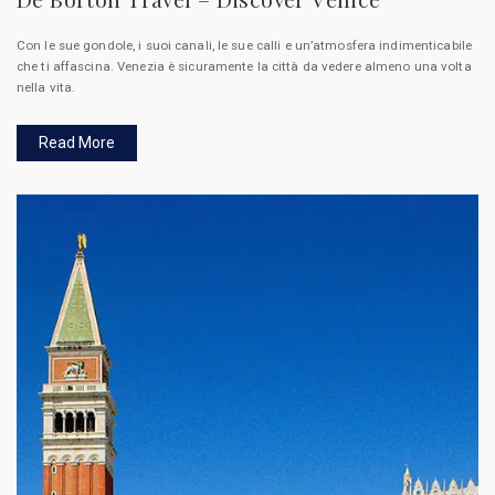
Con le sue gondole, i suoi canali, le sue calli e un’atmosfera indimenticabile
che ti affascina.
Venezia è sicuramente la città da vedere almeno una volta
nella vita.
Read More