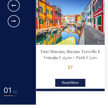
ice € 55 + 5
Tour Murano, Burano Torcello E
Venezia € 25,00 + Park € 7,00
0
$7
re
Read More
02
05