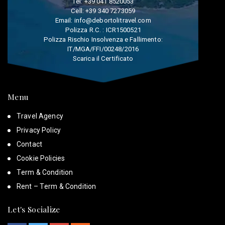
Tel:
+39 041 8520053
Cell:
+39 340 7273059
Email:
info@debortolitravel.com
Polizza R.C. : ICR1500521
Polizza Rischio Insolvenza e Fallimento:
IT/MGA/FFI/00248/2016
Scarica il Certificato
Menu
Travel Agency
Privacy Policy
Contact
Cookie Policies
Term & Condition
Rent – Term & Condition
Let's Socialize