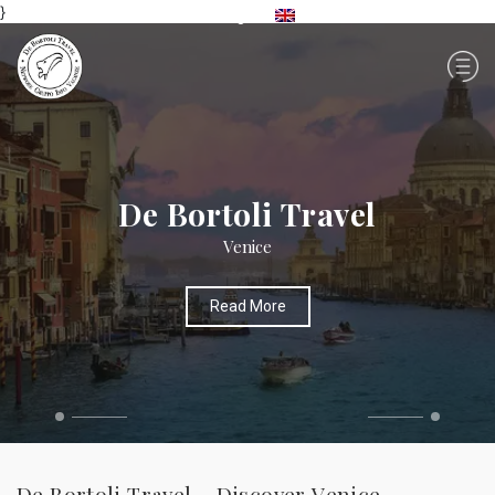
}
English
+39 041 8520053
Login
De Bortoli Travel
Ticket Tour
Read More
De Bortoli Travel – Discover Venice