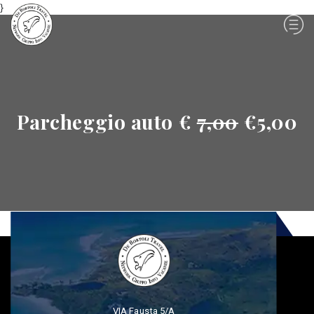
}
Parcheggio auto €
7,00
€5,00
VIA Fausta 5/A