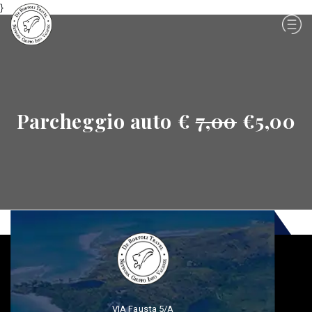
}
Parcheggio auto €
7,00
€5,00
VIA Fausta 5/A