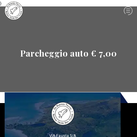
}
Parcheggio auto € 7,00
VIA Fausta 5/A