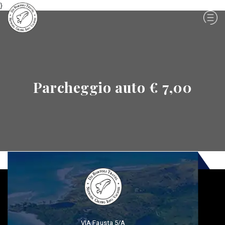
}
Parcheggio auto € 7,00
VIA Fausta 5/A