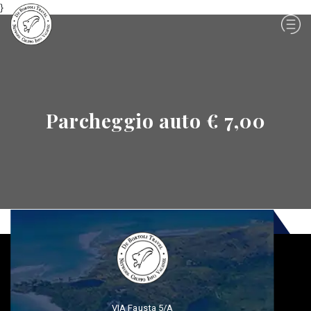
}
Parcheggio auto € 7,00
VIA Fausta 5/A