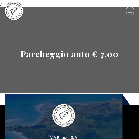
}
Parcheggio auto € 7,00
VIA Fausta 5/A