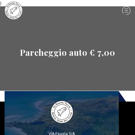
}
Parcheggio auto € 7,00
VIA Fausta 5/A