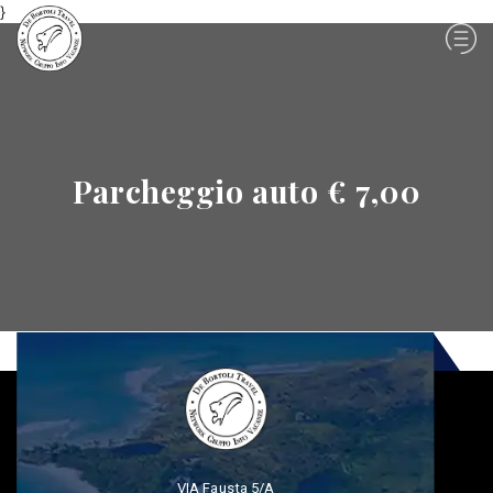
}
Parcheggio auto € 7,00
VIA Fausta 5/A