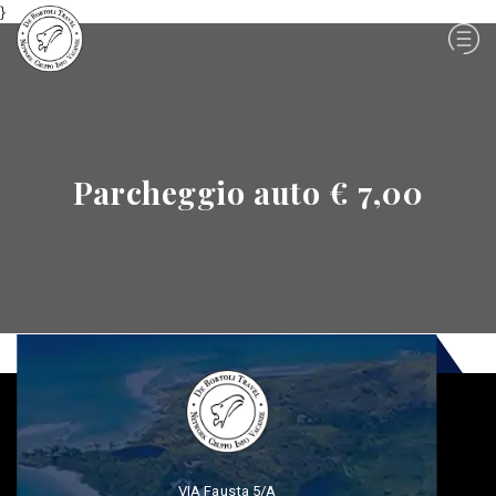
}
Parcheggio auto € 7,00
VIA Fausta 5/A