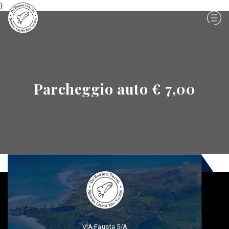
}
Parcheggio auto € 7,00
VIA Fausta 5/A