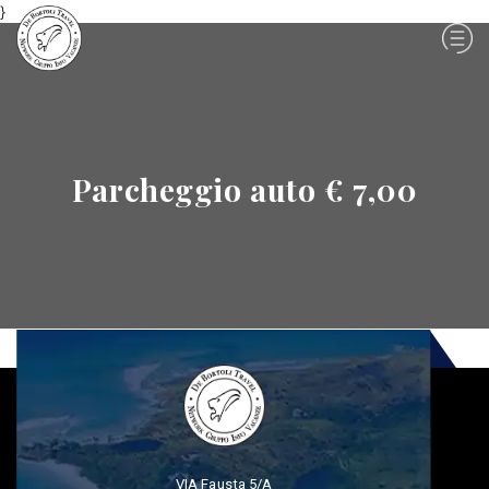
}
Parcheggio auto € 7,00
VIA Fausta 5/A