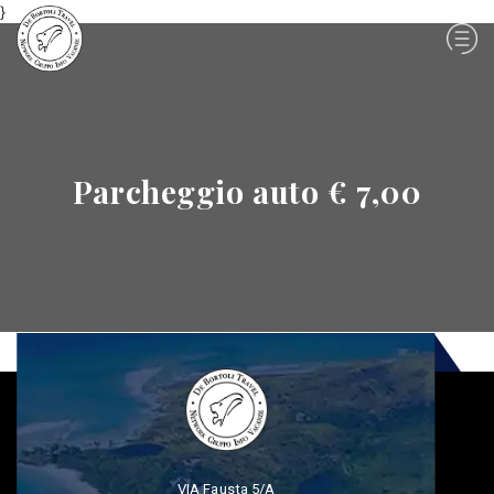
}
Parcheggio auto € 7,00
VIA Fausta 5/A