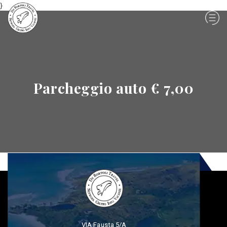
}
Parcheggio auto € 7,00
VIA Fausta 5/A