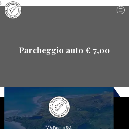
}
Parcheggio auto € 7,00
VIA Fausta 5/A