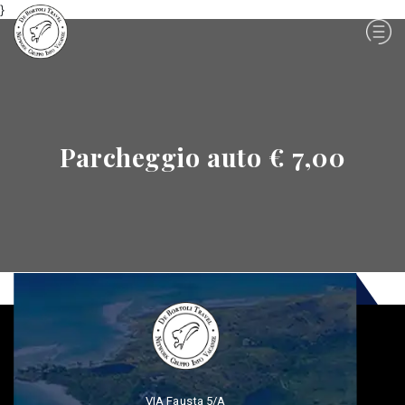
}
Parcheggio auto € 7,00
VIA Fausta 5/A