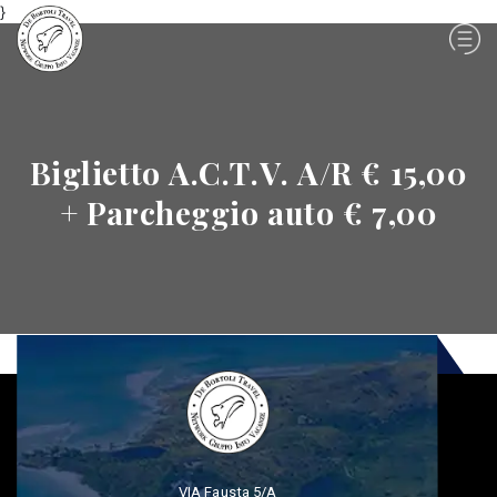
}
Biglietto A.C.T.V. A/R € 15,00
+ Parcheggio auto € 7,00
VIA Fausta 5/A