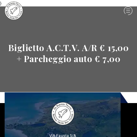
}
Biglietto A.C.T.V. A/R € 15,00
+ Parcheggio auto € 7,00
VIA Fausta 5/A