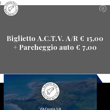
}
Biglietto A.C.T.V. A/R € 15,00
+ Parcheggio auto € 7,00
VIA Fausta 5/A