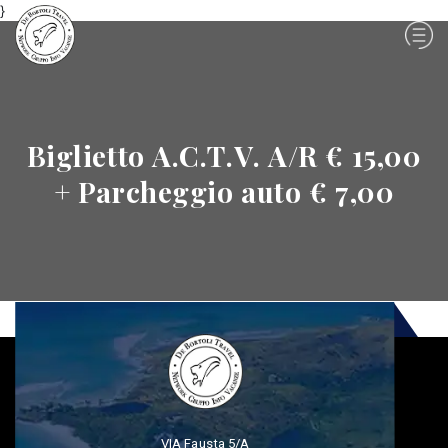
}
Biglietto A.C.T.V. A/R € 15,00
+ Parcheggio auto € 7,00
VIA Fausta 5/A