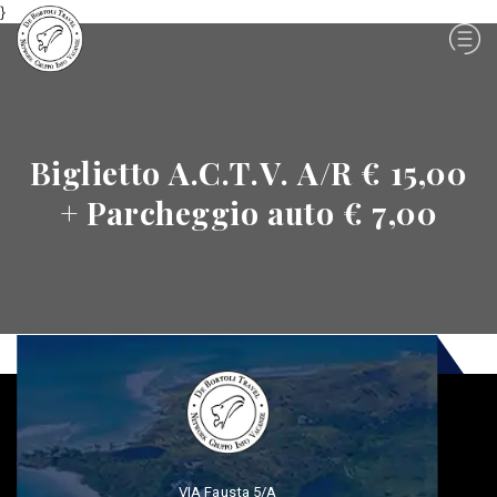
}
Biglietto A.C.T.V. A/R € 15,00
+ Parcheggio auto € 7,00
VIA Fausta 5/A