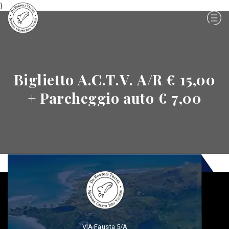
}
Biglietto A.C.T.V. A/R € 15,00
+ Parcheggio auto € 7,00
VIA Fausta 5/A