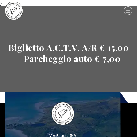
}
Biglietto A.C.T.V. A/R € 15,00
+ Parcheggio auto € 7,00
VIA Fausta 5/A