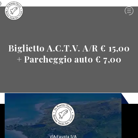
}
Biglietto A.C.T.V. A/R € 15,00
+ Parcheggio auto € 7,00
VIA Fausta 5/A