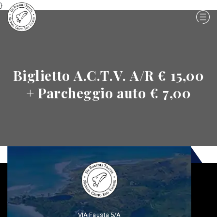
}
Biglietto A.C.T.V. A/R € 15,00
+ Parcheggio auto € 7,00
VIA Fausta 5/A