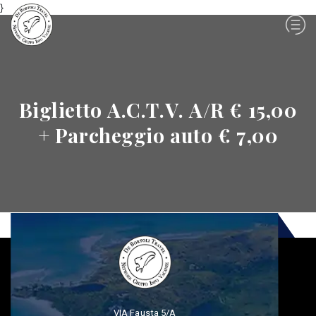
}
Biglietto A.C.T.V. A/R € 15,00
+ Parcheggio auto € 7,00
VIA Fausta 5/A