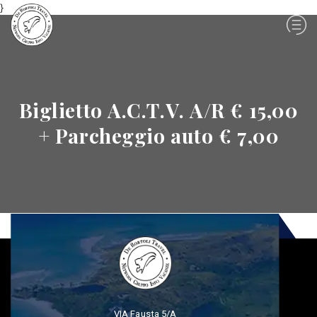
}
Biglietto A.C.T.V. A/R € 15,00
+ Parcheggio auto € 7,00
VIA Fausta 5/A