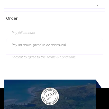
Order
Pay full amount
Pay on arrival (need to be approved)
I accept to agree to the Terms & Conditions.